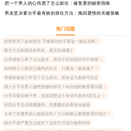
把一个男人的心伤透了怎么留住：修复爱的秘密指南
男友坚决要分手最有效的留住方法：挽回爱情的关键策略
热门话题
把男友骂了如何留住 不懂留住的不看这一篇会后悔！
吸引力法则留住前男友，看完你就懂了
让男朋友心寒了怎么留住，留住不怕远就怕你不敢做！
高情商小三留住已婚男的方法，只看这一篇就够了！
男朋友被自己作没了怎么留住，还有这几条路可以走
情人分手后男人越绝情越好留住？站在他的角度看问题！
分手后留住狮子男，先搞清楚这个举动代表的3层含义！
初恋分手后还能重建吗，想重建的必看留住秘籍
太作了伤透男友心能留住吗？方法和耐心都需要用对地方！
闹分手很严重怎么留住？这些方式也许能帮到你