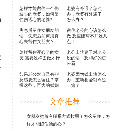
怎样才能留住一个伤
老婆有外遇了怎么
透心的老婆，如何留
办，老婆有外遇了，
为
住伤透心的老婆?
怎么办？
，
失恋后留住女朋友的
留住老公的心该怎么
话，失恋后如何用真
做 想重建离不开这几
心去留住女朋友？
点！
怎样留住死心了的女
老公出轨妻子对老公
家
友 需要这样去做才行
说的话，想和好的进
来看
少
如果老公对自己有些
老婆因为钱出轨怎么
反感要怎么留住？掌
办，重新相爱就靠这
握这些，再大的婚姻
一篇了！
裂缝都能重建
文章推荐
女朋友把所有联系方式拉黑了怎么留住，怎
样才能留住她的心？