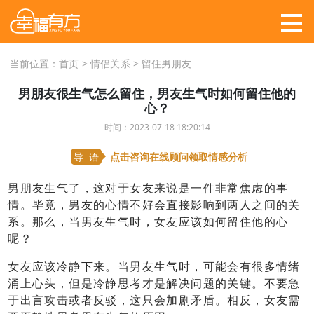
当前位置：
首页
>
情侣关系
>
留住男朋友
男朋友很生气怎么留住，男友生气时如何留住他的
心？
时间：2023-07-18 18:20:14
导 语
点击咨询在线顾问
领取情感分析
男朋友生气了，这对于女友来说是一件非常焦虑的事
情。毕竟，男友的心情不好会直接影响到两人之间的关
系。那么，当男友生气时，女友应该如何留住他的心
呢？
女友应该冷静下来。当男友生气时，可能会有很多情绪
涌上心头，但是冷静思考才是解决问题的关键。不要急
于出言攻击或者反驳，这只会加剧矛盾。相反，女友需