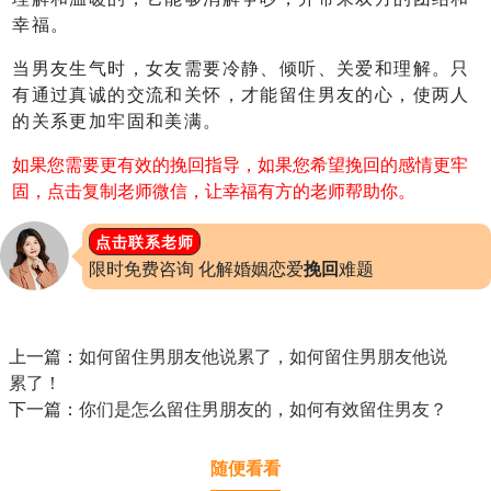
幸福。
当男友生气时，女友需要冷静、倾听、关爱和理解。只
有通过真诚的交流和关怀，才能留住男友的心，使两人
的关系更加牢固和美满。
如果您需要更有效的挽回指导，如果您希望挽回的感情更牢
固，点击复制老师微信，让幸福有方的老师帮助你。
点击联系老师
限时免费咨询 化解婚姻恋爱
挽回
难题
上一篇：
如何留住男朋友他说累了，如何留住男朋友他说
累了！
下一篇：
你们是怎么留住男朋友的，如何有效留住男友？
随便看看