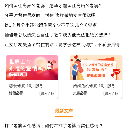
如何留住离婚的老婆，怎样才能留住离婚的老婆?
分手时留住男友的一封信 这样做的女生很聪明
处3个月分手还能留住嘛？少不了这几个关键点
触碰老公底线怎么留住，教你成为他无法拒绝的选择！
让女朋友失望了留住的话，要学会这样“示弱”，不看会后悔
恋爱修复-1对1服务
婚姻危机修复-1对1服务
情侣必看
夫妻必看
课程介绍
课程介绍
最新文章
打了老婆留住感情，如何在打了老婆后留住感情？