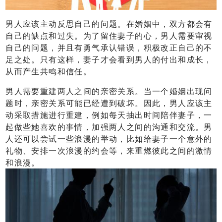
男人应该主动反思自己的问题。在婚姻中，双方都会有
自己的缺点和过失。为了留住妻子的心，男人需要审视
自己的问题，并且有勇气承认错误，积极改正自己的不
足之处。只有这样，妻子才会看到男人的付出和成长，
从而产生共鸣和信任。
男人需要重建两人之间的亲密关系。当一个婚姻出现问
题时，亲密关系可能已经遭到破坏。因此，男人应该主
动采取措施进行重建，例如每天抽出时间陪伴妻子，一
起做些她喜欢的事情，加强两人之间的沟通和交流。男
人还可以尝试一些浪漫的举动，比如给妻子一个意外的
礼物、安排一次浪漫的约会等，来重燃彼此之间的激情
和浪漫。