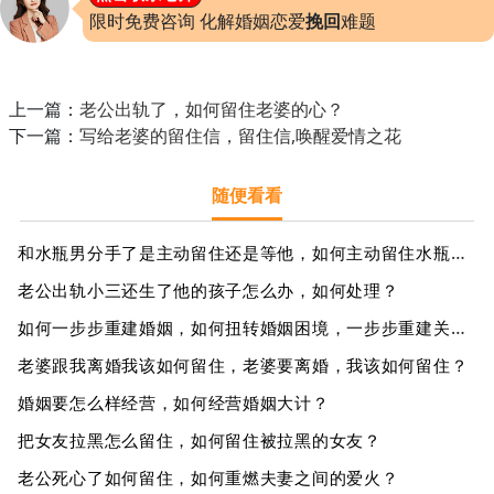
限时免费咨询 化解婚姻恋爱
挽回
难题
上一篇：
老公出轨了，如何留住老婆的心？
下一篇：
写给老婆的留住信，留住信,唤醒爱情之花
随便看看
和水瓶男分手了是主动留住还是等他，如何主动留住水瓶男？
老公出轨小三还生了他的孩子怎么办，如何处理？
如何一步步重建婚姻，如何扭转婚姻困境，一步步重建关系？
老婆跟我离婚我该如何留住，老婆要离婚，我该如何留住？
婚姻要怎么样经营，如何经营婚姻大计？
把女友拉黑怎么留住，如何留住被拉黑的女友？
老公死心了如何留住，如何重燃夫妻之间的爱火？