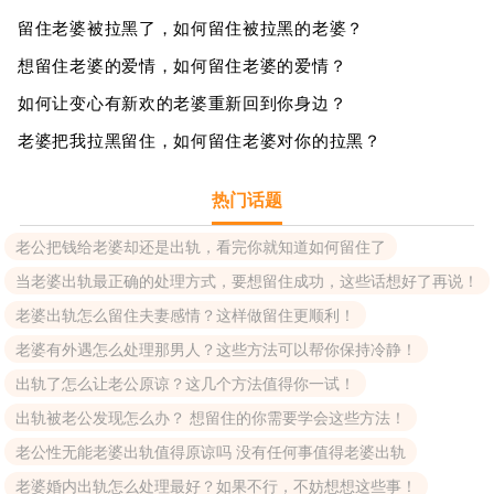
留住老婆被拉黑了，如何留住被拉黑的老婆？
想留住老婆的爱情，如何留住老婆的爱情？
如何让变心有新欢的老婆重新回到你身边？
老婆把我拉黑留住，如何留住老婆对你的拉黑？
热门话题
老公把钱给老婆却还是出轨，看完你就知道如何留住了
当老婆出轨最正确的处理方式，要想留住成功，这些话想好了再说！
老婆出轨怎么留住夫妻感情？这样做留住更顺利！
老婆有外遇怎么处理那男人？这些方法可以帮你保持冷静！
出轨了怎么让老公原谅？这几个方法值得你一试！
出轨被老公发现怎么办？ 想留住的你需要学会这些方法！
老公性无能老婆出轨值得原谅吗 没有任何事值得老婆出轨
老婆婚内出轨怎么处理最好？如果不行，不妨想想这些事！