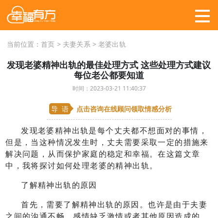
当前位置：
首页
>
夫妻关系
>
老婆出轨
发现老婆精神出轨的最佳处理方式 这些处理方式建议
每位老公都要知道
时间：2023-03-21 11:40:37
导 语
点击咨询在线顾问
领取情感分析
发现老婆精神出轨是每个丈夫都不想面对的事情，
但是，当这种情况发生时，丈夫需要采取一定的措施来
解决问题，从而保护家庭的稳定和幸福。在这篇文章
中，我将探讨如何处理老婆的精神出轨。
了解精神出轨的原因
首先，需要了解精神出轨的原因。也许是由于夫妻
之间的沟通不畅、感情缺乏激情或者其他原因造成的。