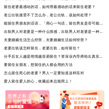
留住老婆最感动的话，如何用最感动的话来留住老婆？
老公出轨接受不了怎么办，老公出轨，该如何处理？
能留住男朋友的话语，「用心一句话，留住男友是否可能？」
出轨男人对老婆是一种什么情感，出轨男人对老婆是一种何种情感？
夫妻婚姻生活怎么经营，夫妻婚姻生活如何经营？
老婆出轨该怎样留住，老婆出轨，如何留住？
分手后女人越是绝情越容易留住？资深业内导师给出真实答案
要留住女朋友，想留住的人都会用的方法
怎么留住死心的老婆？男人一定要知道这样应对
爱人留住爱人的心，收藏起来总能用上！