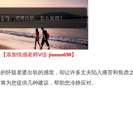
？
【添加情感老师Ⅴ信
jinnuo690
】
来的怀疑老婆出轨的感觉，却让许多丈夫陷入痛苦和焦虑
文将为您提供几种建议，帮助您冷静应对。