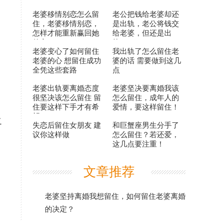
老婆移情别恋怎么留
老公把钱给老婆却还
住，老婆移情别恋，
是出轨，老公将钱交
怎样才能重新赢回她
给老婆，但还是出
的心？
轨？
老婆变心了如何留住
我出轨了怎么留住老
老婆的心 想留住成功
婆的话 需要做到这几
全凭这些套路
点
老婆出轨要离婚态度
老婆坚决要离婚我该
很坚决该怎么留住 留
怎么留住，成年人的
住要这样下手才有希
爱情，要这样留住！
望！
之
失恋后留住女朋友 建
和巨蟹座男生分手了
议你这样做
怎么留住？若还爱，
这几点要注重！
文章推荐
老婆坚持离婚我想留住，如何留住老婆离婚
的决定？