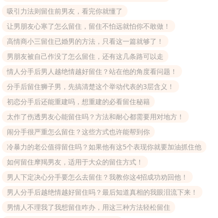
吸引力法则留住前男友，看完你就懂了
让男朋友心寒了怎么留住，留住不怕远就怕你不敢做！
高情商小三留住已婚男的方法，只看这一篇就够了！
男朋友被自己作没了怎么留住，还有这几条路可以走
情人分手后男人越绝情越好留住？站在他的角度看问题！
分手后留住狮子男，先搞清楚这个举动代表的3层含义！
初恋分手后还能重建吗，想重建的必看留住秘籍
太作了伤透男友心能留住吗？方法和耐心都需要用对地方！
闹分手很严重怎么留住？这些方式也许能帮到你
冷暴力的老公值得留住吗？如果他有这5个表现你就要加油抓住他
如何留住摩羯男友，适用于大众的留住方式！
男人下定决心分手要怎么去留住？我教你这4招成功劝回他！
男人分手后越绝情越好留住吗？最后知道真相的我眼泪流下来！
男情人不理我了我想留住咋办，用这三种方法轻松留住