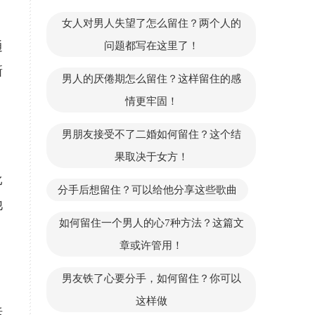
女人对男人失望了怎么留住？两个人的
通
问题都写在这里了！
新
男人的厌倦期怎么留住？这样留住的感
情更牢固！
男朋友接受不了二婚如何留住？这个结
果取决于女方！
比
分手后想留住？可以给他分享这些歌曲
他
如何留住一个男人的心7种方法？这篇文
章或许管用！
男友铁了心要分手，如何留住？你可以
这样做
诉