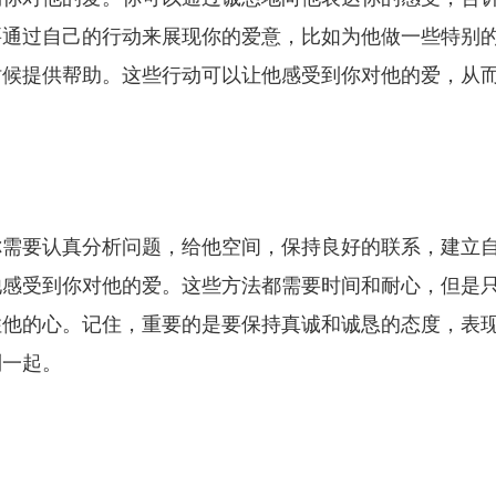
要通过自己的行动来展现你的爱意，比如为他做一些特别
时候提供帮助。这些行动可以让他感受到你对他的爱，从
你需要认真分析问题，给他空间，保持良好的联系，建立
他感受到你对他的爱。这些方法都需要时间和耐心，但是
住他的心。记住，重要的是要保持真诚和诚恳的态度，表
到一起。