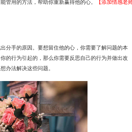
可能管用的方法，帮助你重新赢得他的心。
【添加情感老师
找出分手的原因。要想留住他的心，你需要了解问题的本
由你的行为引起的，那么你需要反思自己的行为并做出改
要想办法解决这些问题。