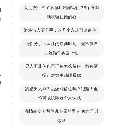
女朋友生气了不理我如何留住？5个方向
的
顺利留住她的心
而
婚外情人要分手，这几个方式可以留住
情侣分手后留住的最佳时间，先冷静看
完这篇你再去行动
自
男人不删你也不理你怎么留住，教你两
只
招让对方主动联系你
现
践踏男人尊严后还能留住吗？很难！但
你可以按照这个来试试！
高情商女人留住说心累的男人 你也可以
做到