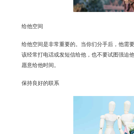
给他空间
给他空间是非常重要的。当你们分手后，他需
该经常打电话或发短信给他，也不要试图强迫
愿意给他时间。
保持良好的联系