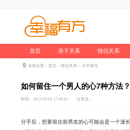
首页
亲子关系
情侣关系
公司新闻
关于我们
当前位置：
首页
>
情侣关系
>
分手留住
如何留住一个男人的心7种方法
时间：2023-03-02 17:00:01
分享至：
分手后，想要留住前男友的心可能会是一个漫