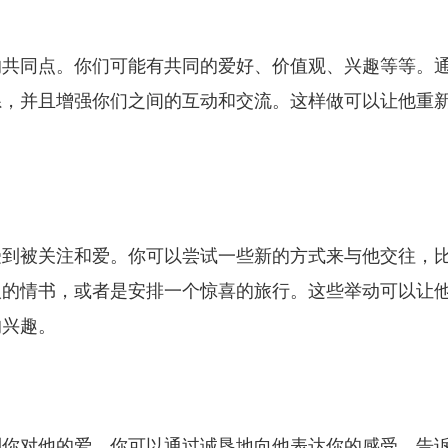
的共同点。你们可能有共同的爱好、价值观、兴趣等等。
系，并且增强你们之间的互动和交流。这样做可以让他重
受到被关注和爱。你可以尝试一些新的方式来与他交往，
人的情书，或者是安排一个惊喜的旅行。这些举动可以让
的兴趣。
到你对他的爱。你可以通过诚恳地向他表达你的感受，告