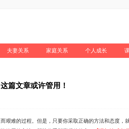
夫妻关系
家庭关系
个人成长
？这篇文章或许管用！
长而艰难的过程。但是，只要你采取正确的方法和态度，