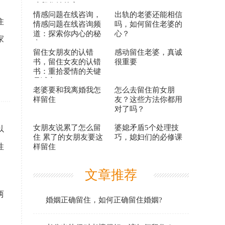
功留住她的心？
情感问题在线咨询，
出轨的老婆还能相信
住
情感问题在线咨询频
吗，如何留住老婆的
道：探索你内心的秘
心？
家
密！
留住女朋友的认错
感动留住老婆，真诚
书，留住女友的认错
很重要
书：重拾爱情的关键
是诚心？
老婆要和我离婚我怎
怎么去留住前女朋
样留住
友？这些方法你都用
对了吗？
女朋友说累了怎么留
婆媳矛盾5个处理技
以
住 累了的女朋友要这
巧，媳妇们的必修课
性
样留住
文章推荐
两
婚姻正确留住，如何正确留住婚姻?