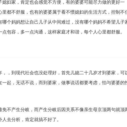
子媳妇家，肯定也会感觉不方便，有的婆婆可能尽力做的更好一
心里都不舒服，也有的婆婆属于看不惯媳妇的生活方式，控制不
有哪个妈妈想让自己儿子从中间难过，没有哪个妈妈不希望儿子
一点包容，多一点沟通，这样家庭才和谐，每个人心里都舒服。
年，，到现代社会也没处理好，首先儿媳二十几岁才到婆家，可
在一起，无话不说，而到婆家，做事说话都要考虑，怕与婆婆的
难免不产生分岐，而产生分岐后因关系不像亲生母京顶两句就顶
外人去分析，肯定就搞不好了。