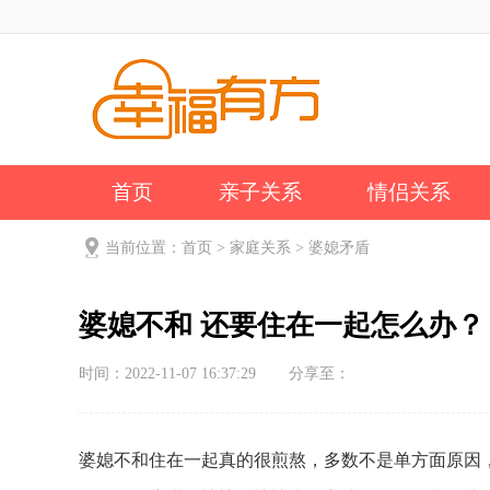
首页
亲子关系
情侣关系
公司新闻
关于我们
当前位置：
首页
>
家庭关系
>
婆媳矛盾
婆媳不和 还要住在一起怎么办？
时间：2022-11-07 16:37:29
分享至：
婆媳不和住在一起真的很煎熬，多数不是单方面原因