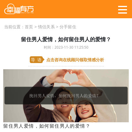
当前位置：
首页
>
情侣关系
>
分手留住
留住男人爱情，如何留住男人的爱情？
时间：2023-11-30 11:25:50
导 语
点击咨询在线顾问
领取情感分析
留住男人爱情，如何留住男人的爱情？