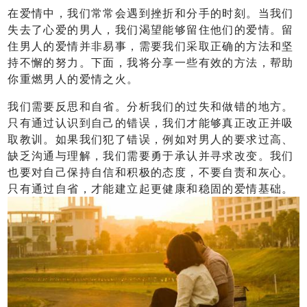
在爱情中，我们常常会遇到挫折和分手的时刻。当我们
失去了心爱的男人，我们渴望能够留住他们的爱情。留
住男人的爱情并非易事，需要我们采取正确的方法和坚
持不懈的努力。下面，我将分享一些有效的方法，帮助
你重燃男人的爱情之火。
我们需要反思和自省。分析我们的过失和做错的地方。
只有通过认识到自己的错误，我们才能够真正改正并吸
取教训。如果我们犯了错误，例如对男人的要求过高、
缺乏沟通与理解，我们需要勇于承认并寻求改变。我们
也要对自己保持自信和积极的态度，不要自责和灰心。
只有通过自省，才能建立起更健康和稳固的爱情基础。