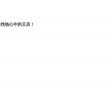
寻找他心中的王后！
？