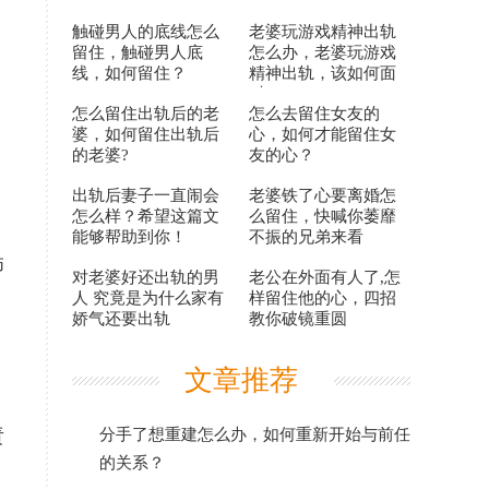
触碰男人的底线怎么
老婆玩游戏精神出轨
留住，触碰男人底
怎么办，老婆玩游戏
线，如何留住？
精神出轨，该如何面
对？
怎么留住出轨后的老
怎么去留住女友的
婆，如何留住出轨后
心，如何才能留住女
的老婆?
友的心？
出轨后妻子一直闹会
老婆铁了心要离婚怎
怎么样？希望这篇文
么留住，快喊你萎靡
能够帮助到你！
不振的兄弟来看
狮
对老婆好还出轨的男
老公在外面有人了,怎
人 究竟是为什么家有
样留住他的心，四招
娇气还要出轨
教你破镜重圆
文章推荐
责
分手了想重建怎么办，如何重新开始与前任
的关系？