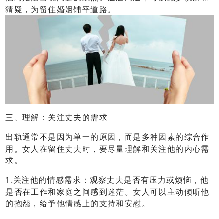
猜疑，为留住婚姻铺平道路。
三、理解：关注丈夫的需求
出轨通常不是因为单一的原因，而是多种因素的综合作
用。女人在留住丈夫时，要尽量理解和关注他的内心需
求。
1.关注他的情感需求：观察丈夫是否有压力或烦恼，他
是否在工作和家庭之间感到迷茫。女人可以主动倾听他
的抱怨，给予他情感上的支持和安慰。