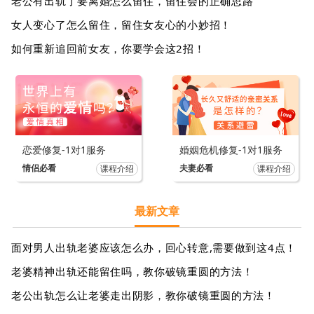
老公有出轨了要离婚怎么留住，留住会的正确思路
女人变心了怎么留住，留住女友心的小妙招！
如何重新追回前女友，你要学会这2招！
恋爱修复-1对1服务
婚姻危机修复-1对1服务
情侣必看
夫妻必看
课程介绍
课程介绍
最新文章
面对男人出轨老婆应该怎么办，回心转意,需要做到这4点！
老婆精神出轨还能留住吗，教你破镜重圆的方法！
老公出轨怎么让老婆走出阴影，教你破镜重圆的方法！