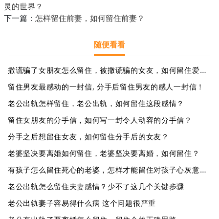
灵的世界？
下一篇：
怎样留住前妻，如何留住前妻？
随便看看
撒谎骗了女朋友怎么留住，被撒谎骗的女友，如何留住爱情？
留住男友最感动的一封信, 分手后留住男友的感人一封信！
老公出轨怎样留住，老公出轨，如何留住这段感情？
留住女朋友的分手信，如何写一封令人动容的分手信？
分手之后想留住女友，如何留住分手后的女友？
老婆坚决要离婚如何留住，老婆坚决要离婚，如何留住？
有孩子怎么留住死心的老婆，怎样才能留住对孩子心灰意冷的妻子？
老公出轨怎么留住夫妻感情？少不了这几个关键步骤
老公出轨妻子容易得什么病 这个问题很严重