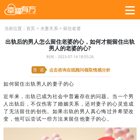
当前位置：
首页
>
夫妻关系
>
留住老婆
出轨后的男人怎么留住老婆的心，如何才能留住出轨
男人的老婆的心?
时间：2023-07-14 18:55:26
导 语
点击咨询在线顾问
领取情感分析
如何留住出轨男人的妻子的心
近年来，出轨已成为社会中普遍存在的问题。当一个男
人出轨后，不仅伤害了婚姻关系，还对妻子的心灵造成
了无法留住的创伤。如果出轨的男人真心悔过并希望改
变，他可以尝试一些方法来留住他妻子的心。