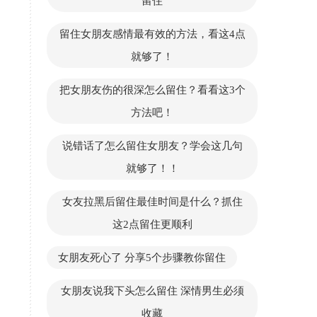
留住
留住女朋友感情最有效的方法，看这4点
就够了！
把女朋友伤的很深怎么留住？看看这3个
方法吧！
说错话了怎么留住女朋友？学会这几句
就够了！！
女友拉黑后留住最佳时间是什么？抓住
这2点留住更顺利
女朋友死心了 分享5个步骤教你留住
女朋友说我下头怎么留住 深情男生必须
收藏