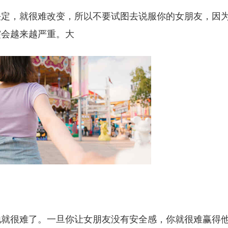
定，就很难改变，所以不要试图去说服你的女朋友，因
突会越来越严重。大
就很难了。一旦你让女朋友没有安全感，你就很难赢得