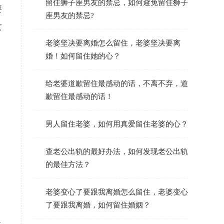
留住狮子座男友的禁忌，如何避免留住狮子
要
座男友的禁忌?
女
老婆坚决要离婚怎么留住，老婆坚决要离
婚！如何留住她的心？
给老婆道歉留住最感动的话，不离不弃，道
歉留住最感动的话！
男人留住老婆，如何用真爱留住老婆的心？
查老公出轨的最好办法，如何发现老公出轨
的最佳方法？
老婆变心了要跟我离婚怎么留住，老婆变心
了要跟我离婚，如何留住婚姻？