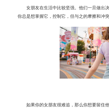
女朋友在生活中比较坚强。他们一旦做出决
你总是想掌握它，控制它，但与之的摩擦和冲
如果你的女朋友很难追，那么你想要留住他