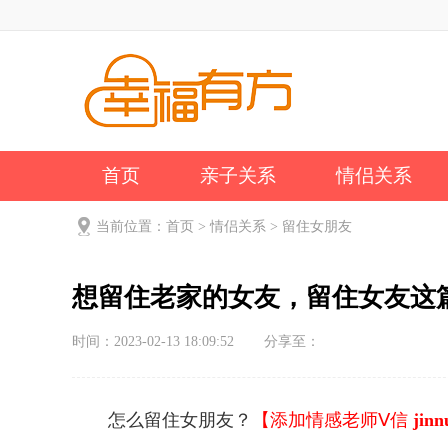
首页
亲子关系
情侣关系
公司新闻
关于我们
当前位置：
首页
>
情侣关系
>
留住女朋友
想留住老家的女友，留住女友这
时间：2023-02-13 18:09:52
分享至：
怎么留住女朋友？
【添加情感老师Ⅴ信
jinn