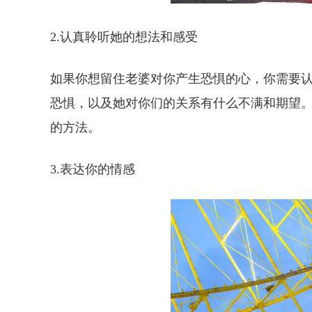
2.认真聆听她的想法和感受
如果你想留住老婆对你产生恐惧的心，你需要
恐惧，以及她对你们的关系有什么不满和期望
的方法。
3.表达你的情感