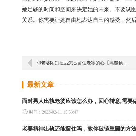
她足够的时间和空间来决定她的未来。不要试
关系。你需要让她自由地表达自己的感受，然
和老婆闹别扭后怎么留住老婆的心【高能预警】
最新文章
面对男人出轨老婆应该怎么办，回心转意,需要
时间：2023-02-11 15:53:47
老婆精神出轨还能留住吗，教你破镜重圆的方