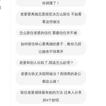
你就懂了！
的
老婆要离婚态度很坚决怎么留住 不如看
看这些做法
怎么留住老婆的信任 重建信任并不难
如何留住铁心要离婚的妻子，教你几招
让她舍不得离开
老婆和别人出轨了,我该怎么处理？
老婆出轨丈夫聪明做法？高情商的老公
都这么做！
留住老婆感情最有效的方法 过来人分享
的4个妙招