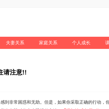
夫妻关系
家庭关系
个人成长
请注意!!
会感到非常困惑和无助。但是，如果你采取正确的行动，