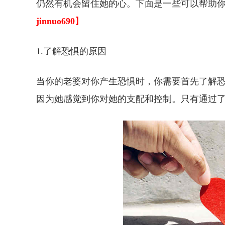
仍然有机会留住她的心。下面是一些可以帮助
jinnuo690
】
1.了解恐惧的原因
当你的老婆对你产生恐惧时，你需要首先了解
因为她感觉到你对她的支配和控制。只有通过