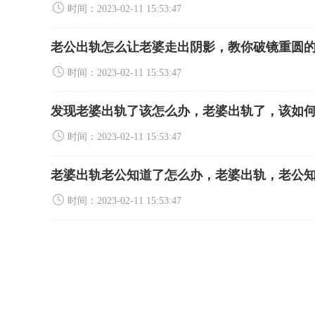
时间：2023-02-11 15:53:47
老公出轨怎么让老婆走出阴影，教你破镜重圆
时间：2023-02-11 15:53:47
发现老婆出轨了该怎么办，老婆出轨了，该如
时间：2023-02-11 15:53:47
老婆出轨老公知道了怎么办，老婆出轨，老公
时间：2023-02-11 15:53:47