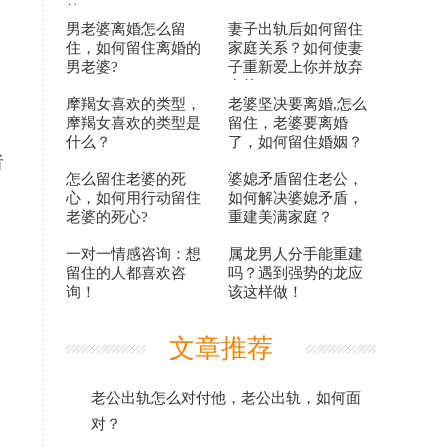
轨？
男老婆离婚怎么留
妻子出轨后如何留住
住，如何留住离婚的
家庭关系？如何使妻
男老婆?
子重新爱上你并放弃
出轨？
摩羯女喜欢的类型，
老婆坚决要离婚,怎么
摩羯女喜欢的类型是
留住，老婆要离婚
什么？
了，如何留住婚姻？
者
怎么留住老婆的死
婆媳矛盾留住老公，
心，如何用行动留住
如何解决婆媳矛盾，
老婆的死心?
重建美满家庭？
一对一情感咨询：想
属龙男人分手能重建
留住的人都喜欢咨
吗？遇到强势的龙应
询！
该这样做！
文章推荐
老公出轨怎么对付他，老公出轨，如何面
对？