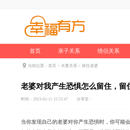
首页
亲子关系
情侣关系
公司新闻
关于我们
当前位置：
首页
>
夫妻关系
>
留住老婆
老婆对我产生恐惧怎么留住，留住
时间：2023-02-11 15:53:47
分享至：
当你发现自己的老婆对你产生恐惧时，你可能