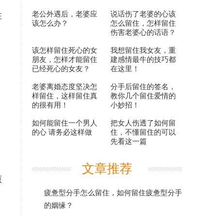
老公外遇后，老婆应
说话伤了老婆的心该
住
该怎么办？
怎么留住，怎样留住
伤害老婆心的话语？
该怎样留住死心的女
我想留住我女友，重
朋友，怎样才能留住
建感情最牛的技巧都
已经死心的女友？
在这里！
老婆离婚态度坚决怎
分手后留住的签名，
样留住，这样留住真
教你几个留住爱情的
的很有用！
小妙招！
如何能留住一个男人
把女人伤透了如何留
的心 请务必这样做
住，不懂留住的可以
先看这一篇
文章推荐
原
疲惫型分手怎么留住，如何留住疲惫型分手
的姻缘？