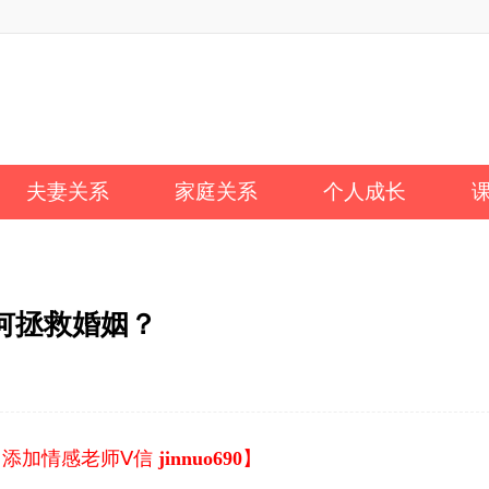
夫妻关系
家庭关系
个人成长
何拯救婚姻？
【添加情感老师Ⅴ信
jinnuo690
】