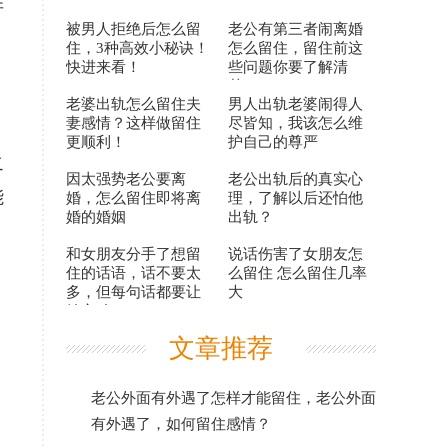
并
被男人拒绝后怎么留
老公有第三者闹离婚
住，3种高效小秘诀！
怎么留住，留住前这
快进来看！
些问题你要了解清
楚！
老婆出轨怎么留住夫
男人出轨老婆闹得人
妻感情？这样做留住
尽皆知，我该怎么维
更顺利！
护自己的尊严
之
因太强势老公要离
老公出轨后的真实心
能
婚，怎么留住即将离
理，了解以后还怕他
婚的婚姻
出轨？
和女朋友分手了想留
说话伤害了女朋友怎
住的话语，话不要太
么留住 怎么留住几率
多，但每句话都要让
大
她心动
文章推荐
老公外面有外遇了怎样才能留住，老公外面
有外遇了，如何留住感情？