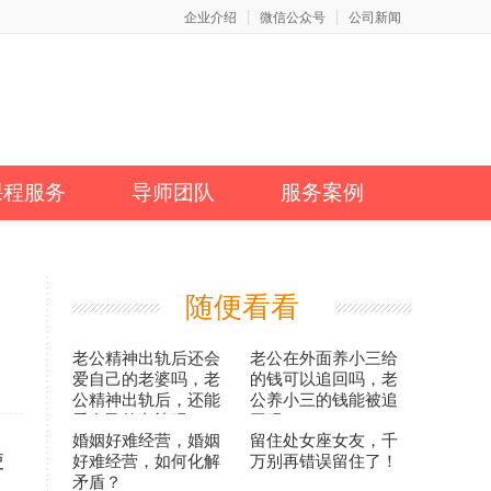
企业介绍
微信公众号
公司新闻
课程服务
导师团队
服务案例
随便看看
老公精神出轨后还会
老公在外面养小三给
爱自己的老婆吗，老
的钱可以追回吗，老
公精神出轨后，还能
公养小三的钱能被追
爱自己的老婆吗？
回吗？
婚姻好难经营，婚姻
留住处女座女友，千
使
好难经营，如何化解
万别再错误留住了！
矛盾？