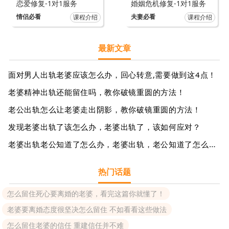
恋爱修复-1对1服务
婚姻危机修复-1对1服务
情侣必看
夫妻必看
课程介绍
课程介绍
最新文章
面对男人出轨老婆应该怎么办，回心转意,需要做到这4点！
老婆精神出轨还能留住吗，教你破镜重圆的方法！
老公出轨怎么让老婆走出阴影，教你破镜重圆的方法！
发现老婆出轨了该怎么办，老婆出轨了，该如何应对？
老婆出轨老公知道了怎么办，老婆出轨，老公知道了怎么办？
热门话题
怎么留住死心要离婚的老婆，看完这篇你就懂了！
老婆要离婚态度很坚决怎么留住 不如看看这些做法
怎么留住老婆的信任 重建信任并不难