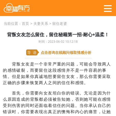
当前位置：
首页
>
夫妻关系
>
留住老婆
背叛女友怎么留住，留住秘籍第一招-耐心+温柔！
时间：2023-06-02 10:12:18
导 语
点击咨询在线顾问
领取情感分析
背叛女友是一个非常严重的问题，可能会导致两人
的感情破裂，而要留住这段感情并不是一件容易的事
情。但是如果你真诚地想要留住女友，那么你需要采取
正确的步骤来恢复两人之间的信任和感情。
首先，你需要向女友坦白你的错误。无论是因为什
么原因造成的背叛都必须被告知她，否则她可能在感情
受到伤害的同时还面临着信任的问题。当你承认自己的
错误时，你需要表现出真正的懊悔和内心的痛苦，让她