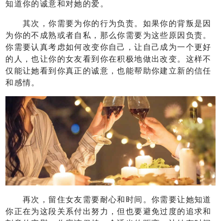
知道你的诚意和对她的爱。
其次，你需要为你的行为负责。如果你的背叛是因
为你的不成熟或者自私，那么你需要为这些原因负责。
你需要认真考虑如何改变你自己，让自己成为一个更好
的人，也让你的女友看到你在积极地做出改变。这样不
仅能让她看到你真正的诚意，也能帮助你建立新的信任
和感情。
再次，留住女友需要耐心和时间。你需要让她知道
你正在为这段关系付出努力，但也要避免过度的追求和