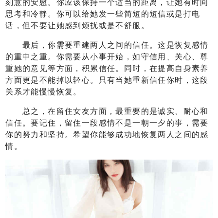
刻意的安慰。你应该保持一个适当的距离，让她有时间
思考和冷静。你可以给她发一些简短的短信或是打电
话，但不要让她感到烦扰或是不舒服。
最后，你需要重建两人之间的信任。这是恢复感情
的重中之重。你需要从小事开始，如守信用、关心、尊
重她的意见等方面，积累信任。同时，在提高自身素养
方面更是不能掉以轻心。只有当她重新信任你时，这段
关系才能慢慢恢复。
总之，在留住女友方面，最重要的是诚实、耐心和
信任。要记住，留住一段感情不是一朝一夕的事，需要
你的努力和坚持。希望你能够成功地恢复两人之间的感
情。