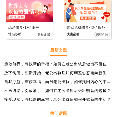
恋爱修复-1对1服务
婚姻危机修复-1对1服务
情侣必看
夫妻必看
课程介绍
课程介绍
最新文章
勇敢前行，寻找新的幸福：如何在老公出轨后做出不留住的决定并重新出发？
放下伤痛，重新开始：老公出轨后如何调整心态走向新生活？
自我疗愈，重获幸福：面对老公出轨，如何找回内心的平静与喜悦？
不再纠结，勇敢放手：如何在老公出轨后做出明智的选择？
接受现实，寻找新的幸福：老公出轨后如何开始新的生活？
热门话题