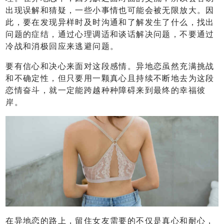
出现误解和猜疑，一些小事情也可能会被无限放大。因
此，要在发现异样时及时沟通和了解发生了什么，找出
问题的症结，通过心理调适和谈话解决问题，不要通过
冷战和消极回应来逃避问题。
要有信心和决心来面对这段感情。异地恋虽然充满挑战
和不确定性，但只要用一颗真心且持续不断地去为这段
恋情奋斗，就一定能跨越种种障碍来到最终的幸福彼
岸。
在异地恋的路上，留住女友需要的不仅是真心和耐心，