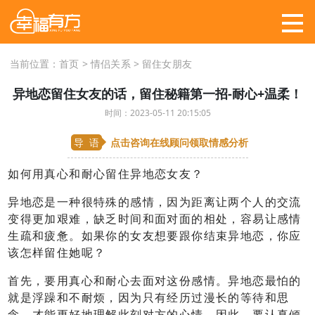
当前位置：
首页
>
情侣关系
>
留住女朋友
异地恋留住女友的话，留住秘籍第一招-耐心+温柔！
时间：2023-05-11 20:15:05
导 语
点击咨询在线顾问
领取情感分析
如何用真心和耐心留住异地恋女友？
异地恋是一种很特殊的感情，因为距离让两个人的交流
变得更加艰难，缺乏时间和面对面的相处，容易让感情
生疏和疲惫。如果你的女友想要跟你结束异地恋，你应
该怎样留住她呢？
首先，要用真心和耐心去面对这份感情。异地恋最怕的
就是浮躁和不耐烦，因为只有经历过漫长的等待和思
念，才能更好地理解此刻对方的心情。因此，要认真倾