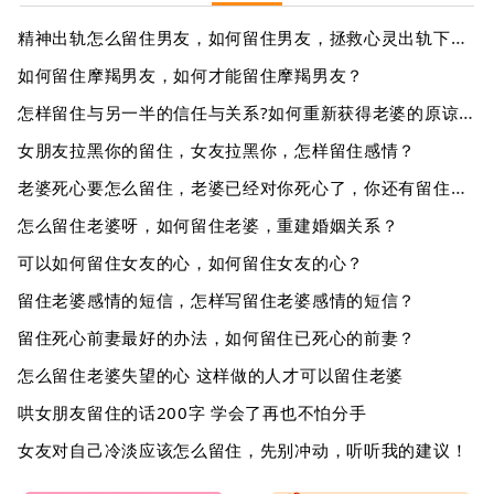
精神出轨怎么留住男友，如何留住男友，拯救心灵出轨下的爱情？
如何留住摩羯男友，如何才能留住摩羯男友？
怎样留住与另一半的信任与关系?如何重新获得老婆的原谅与信任?
女朋友拉黑你的留住，女友拉黑你，怎样留住感情？
老婆死心要怎么留住，老婆已经对你死心了，你还有留住的机会吗？
怎么留住老婆呀，如何留住老婆，重建婚姻关系？
可以如何留住女友的心，如何留住女友的心？
留住老婆感情的短信，怎样写留住老婆感情的短信？
留住死心前妻最好的办法，如何留住已死心的前妻？
怎么留住老婆失望的心 这样做的人才可以留住老婆
哄女朋友留住的话200字 学会了再也不怕分手
女友对自己冷淡应该怎么留住，先别冲动，听听我的建议！