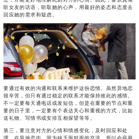
听女友的话语，听取她的心声，用最好的姿态和态度去
回应她的需求和疑虑。
要通过有效的沟通和联系来维护这份恋情。虽然异地恋
很辛苦，但只有通过稳定的联系才能保持彼此的感情。
不一定要每天通电话或发短信，但是在重要的节点和重
要的日子里，一定要有个表达关心和重视的方式，比如
送礼物、写情书或安排互相探望等等。
第三，要注意对方的心情和情感变化，及时回应和处
理。在异地恋中，因为缺乏面对面的交流，所以会容易