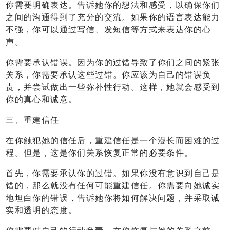
你需要明确表达。告诉她你的想法和感受，以确保你们
之间的沟通得到了充分的交流。如果你的语言表达能力
不强，你可以通过写信、发短信等方式来表达你的心
声。
你需要承认错误。因为你的过错导致了你们之间的紧张
关系，你需要承认这些过错。你应该为自己的错误负
责，并尝试做出一些弥补性行动。这样，她就会感受到
你的真心和诚意。
三、重建信任
在你触犯她的信任后，重建信任是一个漫长而困难的过
程。但是，这是你们关系恢复正常的必要条件。
首先，你需要承认你的过错。如果你没有意识到自己是
错的，那么就没有任何可能重建信任。你需要向她诚实
地坦白你的错误，告诉她你将如何解决问题，并采取诚
实和透明的态度。