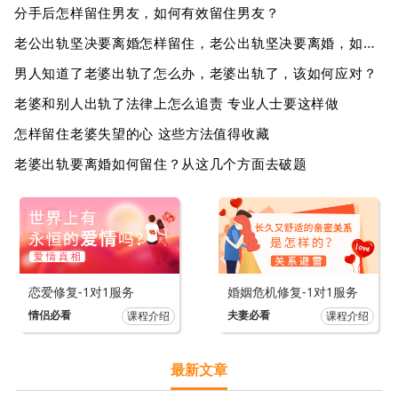
分手后怎样留住男友，如何有效留住男友？
老公出轨坚决要离婚怎样留住，老公出轨坚决要离婚，如何留住爱情？
男人知道了老婆出轨了怎么办，老婆出轨了，该如何应对？
老婆和别人出轨了法律上怎么追责 专业人士要这样做
怎样留住老婆失望的心 这些方法值得收藏
老婆出轨要离婚如何留住？从这几个方面去破题
恋爱修复-1对1服务
婚姻危机修复-1对1服务
情侣必看
夫妻必看
课程介绍
课程介绍
最新文章