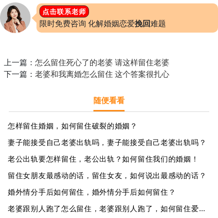
点击联系老师
限时免费咨询 化解婚姻恋爱
挽回
难题
上一篇：
怎么留住死心了的老婆 请这样留住老婆
下一篇：
老婆和我离婚怎么留住 这个答案很扎心
随便看看
怎样留住婚姻，如何留住破裂的婚姻？
妻子能接受自己老婆出轨吗，妻子能接受自己老婆出轨吗？
老公出轨要怎样留住，老公出轨？如何留住我们的婚姻！
留住女朋友最感动的话，留住女友，如何说出最感动的话？
婚外情分手后如何留住，婚外情分手后如何留住？
老婆跟别人跑了怎么留住，老婆跟别人跑了，如何留住爱情?