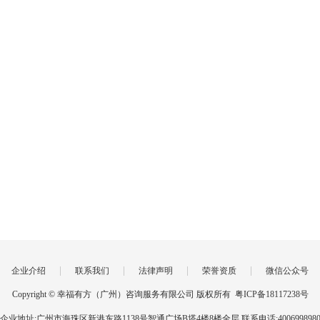
|
|
|
|
企业介绍
联系我们
法律声明
荣誉资质
微信公众号
Copyright © 幸福有方（广州）咨询服务有限公司 版权所有
粤ICP备18117238号
企业地址:广州市海珠区新港东路1138号智通广场B塔4楼8楼全层 联系电话:400699898