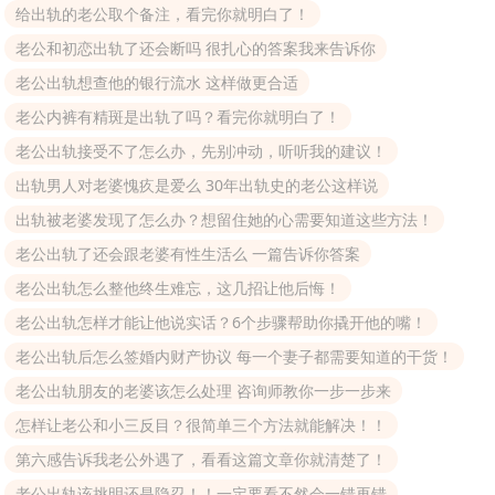
给出轨的老公取个备注，看完你就明白了！
老公和初恋出轨了还会断吗 很扎心的答案我来告诉你
老公出轨想查他的银行流水 这样做更合适
老公内裤有精斑是出轨了吗？看完你就明白了！
老公出轨接受不了怎么办，先别冲动，听听我的建议！
出轨男人对老婆愧疚是爱么 30年出轨史的老公这样说
出轨被老婆发现了怎么办？想留住她的心需要知道这些方法！
老公出轨了还会跟老婆有性生活么 一篇告诉你答案
老公出轨怎么整他终生难忘，这几招让他后悔！
老公出轨怎样才能让他说实话？6个步骤帮助你撬开他的嘴！
老公出轨后怎么签婚内财产协议 每一个妻子都需要知道的干货！
老公出轨朋友的老婆该怎么处理 咨询师教你一步一步来
怎样让老公和小三反目？很简单三个方法就能解决！！
第六感告诉我老公外遇了，看看这篇文章你就清楚了！
老公出轨该挑明还是隐忍！！一定要看不然会一错再错