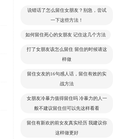
说错话了怎么留住女朋友？别急，尝试
一下这些方法！
如何留住死心的女朋友 记住这几个方法
打了女朋友该怎么留住 留住的时候请这
样做
留住女友的16句感人话，留住有效的实
战方法
女朋友冷暴力值得留住吗 冷暴力的人一
般不建议留住但可以先这样看看
留住有新欢的前女友真实经历 我建议你
这样做更好