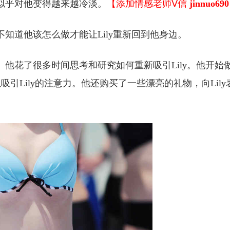
ly似乎对他变得越来越冷淡。
【添加情感老师Ⅴ信
jinnuo690
他不知道他该怎么做才能让Lily重新回到他身边。
心。他花了很多时间思考和研究如何重新吸引Lily。他开始
引Lily的注意力。他还购买了一些漂亮的礼物，向Lily