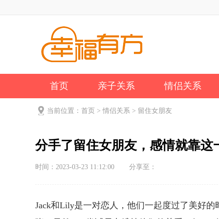
首页
亲子关系
情侣关系
公司新闻
关于我们
当前位置：
首页
>
情侣关系
>
留住女朋友
分手了留住女朋友，感情就靠这
时间：2023-03-23 11:12:00
分享至：
Jack和Lily是一对恋人，他们一起度过了