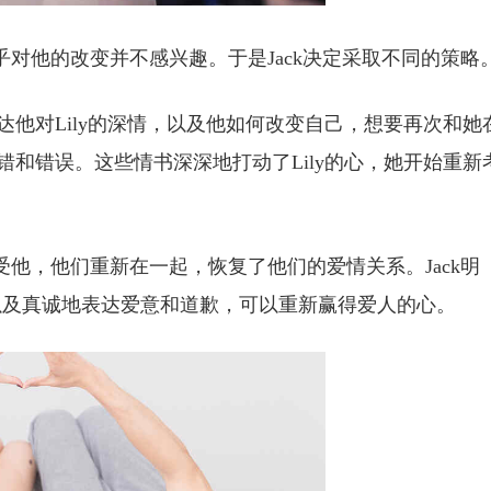
y似乎对他的改变并不感兴趣。于是Jack决定采取不同的策略
表达他对Lily的深情，以及他如何改变自己，想要再次和她
过错和错误。这些情书深深地打动了Lily的心，她开始重新
接受他，他们重新在一起，恢复了他们的爱情关系。Jack明
以及真诚地表达爱意和道歉，可以重新赢得爱人的心。