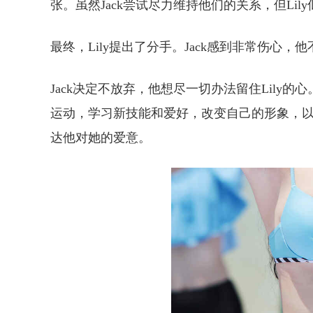
张。虽然Jack尝试尽力维持他们的关系，但Li
最终，Lily提出了分手。Jack感到非常伤心，
Jack决定不放弃，他想尽一切办法留住Lily的
运动，学习新技能和爱好，改变自己的形象，以吸
达他对她的爱意。