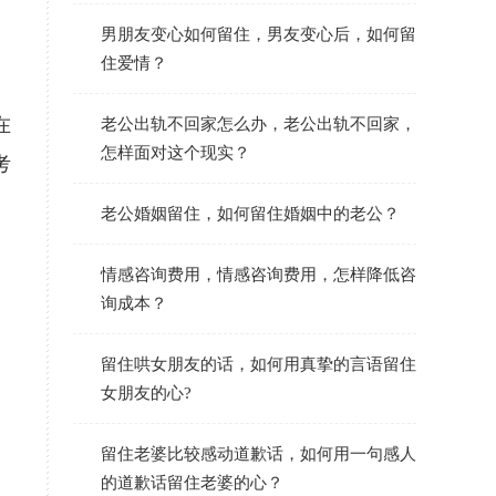
男朋友变心如何留住，男友变心后，如何留
。
住爱情？
在
老公出轨不回家怎么办，老公出轨不回家，
怎样面对这个现实？
考
老公婚姻留住，如何留住婚姻中的老公？
情感咨询费用，情感咨询费用，怎样降低咨
询成本？
留住哄女朋友的话，如何用真挚的言语留住
女朋友的心?
留住老婆比较感动道歉话，如何用一句感人
的道歉话留住老婆的心？