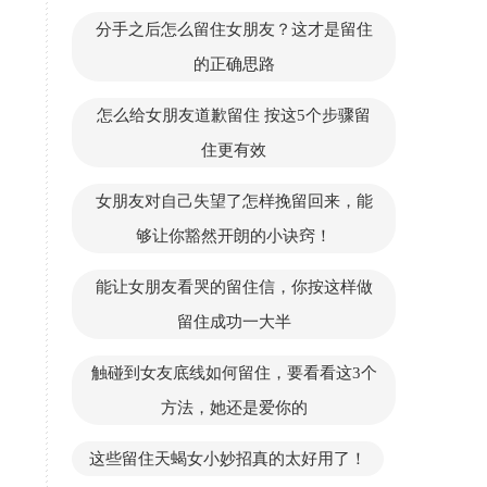
分手之后怎么留住女朋友？这才是留住
的正确思路
怎么给女朋友道歉留住 按这5个步骤留
住更有效
女朋友对自己失望了怎样挽留回来，能
够让你豁然开朗的小诀窍！
能让女朋友看哭的留住信，你按这样做
留住成功一大半
触碰到女友底线如何留住，要看看这3个
方法，她还是爱你的
这些留住天蝎女小妙招真的太好用了！