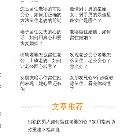
是有外遇？
怎么留住老婆的前期
最懂射手男的星座
变心，如何用正确的
女，射手男的最佳星
方法留住老婆的前期
座女伴是哪个？
变心？
妻子留住丈夫的心的
老婆留住婚姻，如何
话，如何用真心和爱
留住婚姻？
恢复婚姻？
出轨老婆怎么留住老
发现老公变心老婆怎
公，出轨老婆，如何
么留住，老公变心了
让老公回心转意？
怎么办？
发
女朋友暗示你留住她
女朋友死心5个步骤教
的表现，她心里还有
你留住，看完你就懂
是
你
了
文章推荐
悔
出轨的男人如何留住老婆的心？实用指南助
确
你重建幸福家庭