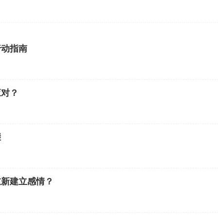
行动指南
应对？
骤
重新建立感情？