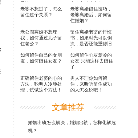
瞬
爱情？
令人心动的表白？
老婆不想过了，怎么
老婆离婚留住技巧，
留住这个关系？
老婆离婚后，如何留
住婚姻？
老公闹离婚不想理
留住离婚老婆的忏悔
我，如何通过儿子留
书，如果时光可以倒
住老公？
流，是否还能重修旧
你
好？
如何留住自己的女朋
如何留住心灰意冷的
。
友，如何留住女友？
女友 只能这样去留住
了
来
正确留住老婆的心的
男人不理你如何留
方法，聪明人冷静处
住，来听听留住成功
理，试试这个方法！
的人怎么说吧！
文章推荐
婚姻出轨怎么解决，婚姻出轨，怎样化解危
机？