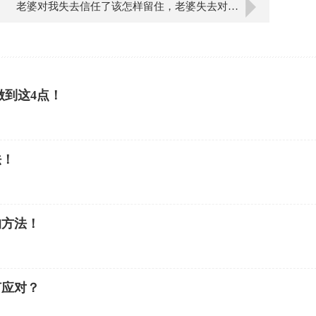
老婆对我失去信任了该怎样留住，老婆失去对我的信任了，如何留住？
做到这4点！
法！
的方法！
何应对？