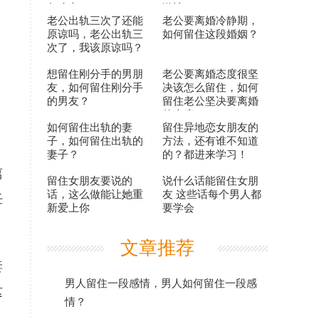
怎么办？
激情？
老公出轨三次了还能
老公要离婚冷静期，
原谅吗，老公出轨三
如何留住这段婚姻？
次了，我该原谅吗？
想留住刚分手的男朋
老公要离婚态度很坚
友，如何留住刚分手
决该怎么留住，如何
的男友？
留住老公坚决要离婚
的态度?
如何留住出轨的妻
留住异地恋女朋友的
子，如何留住出轨的
方法，还有谁不知道
妻子？
的？都进来学习！
离
留住女朋友要说的
说什么话能留住女朋
话，这么做能让她重
友 这些话每个男人都
任
新爱上你
要学会
文章推荐
妻
男人留住一段感情，男人如何留住一段感
这
情？